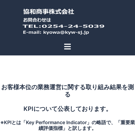
コ
ン
テ
ン
ツ
へ
ス
キ
ッ
プ
お客様本位の業務運営に関する取り組み結果を測
る
KPIについて公表しております。
※KPIとは「Key Performance Indicator」の略語で、「重要業
績評価指標」と訳します。