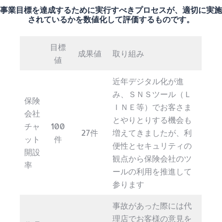
事業目標を達成するために実行すべきプロセスが、適切に実施
されているかを数値化して評価するものです。
目標
成果値
取り組み
値
近年デジタル化が進
み、ＳＮＳツール（Ｌ
保険
ＩＮＥ等）でお客さま
会社
とやりとりする機会も
チャ
100
27件
増えてきましたが、利
ット
件
便性とセキュリティの
開設
観点から保険会社のツ
率
ールの利用を推進して
参ります
事故があった際には代
理店でお客様の意見を