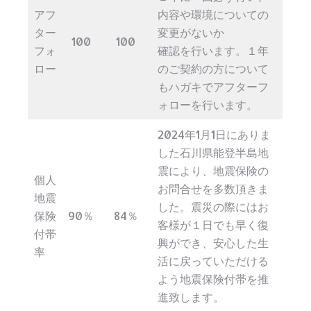
アフ
内容や環境についての
ター
変更がないか
100
100
フォ
確認を行います。１年
ロー
のご契約の方について
もハガキでアフターフ
ォローを行います。
2024年1月1日にありま
した石川県能登半島地
震により、地震保険の
個人
お問合せを多数頂きま
地震
した。震災の際にはお
保険
90％
84％
客様が１日でも早く復
付帯
興ができ、安心した生
率
活に戻っていただける
よう地震保険付帯を推
進致します。