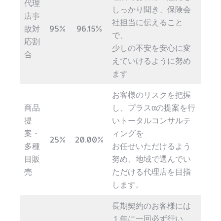
代理
しっかり聞き、保険会
店事
社担当に伝えること
故対
95%
96.15%
で、
応割
少しの不安を安心に変
合
えていけるように努め
ます
お客様のリスクを把握
商品
し、プラスαの提案を行
提
いトータルコンサルテ
案・
ィングを
25%
20.00%
多種
お任せいただけるよう
目販
努め、地域で選んでい
売
ただける代理店を目指
します。
長期契約のお客様には
１年に一回必ず行い、