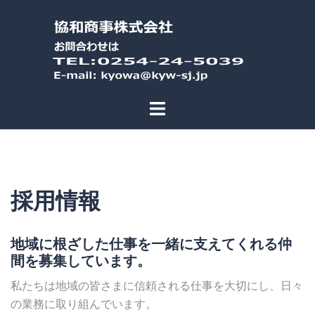
コ
ン
テ
ン
ツ
へ
ス
キ
ッ
プ
採用情報
地域に根ざした仕事を一緒に支えてくれる仲
間を募集しています。
私たちは地域の皆さまに信頼される仕事を大切にし、日々
の業務に取り組んでいます。