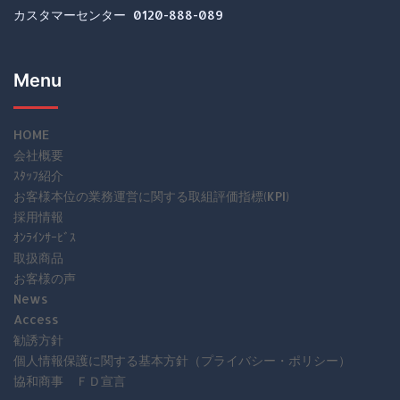
カスタマーセンター 0120-888-089
Menu
HOME
会社概要
ｽﾀｯﾌ紹介
お客様本位の業務運営に関する取組評価指標(KPI)
採用情報
ｵﾝﾗｲﾝｻｰﾋﾞｽ
取扱商品
お客様の声
News
Access
勧誘方針
個人情報保護に関する基本方針（プライバシー・ポリシー）
協和商事 ＦＤ宣言