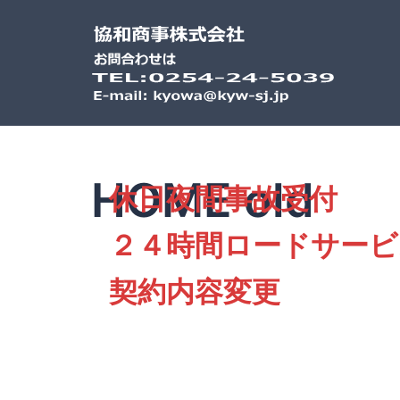
HOME old
休日夜間事故受付
２４時間ロードサービ
契約内容変更