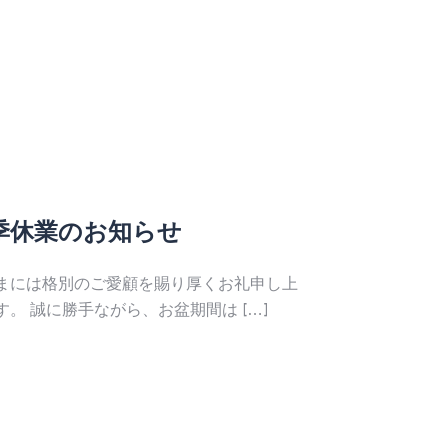
季休業のお知らせ
ゴールデ
まには格別のご愛顧を賜り厚くお礼申し上
皆さまには格別
す。 誠に勝手ながら、お盆期間は […]
げます。 誠に勝