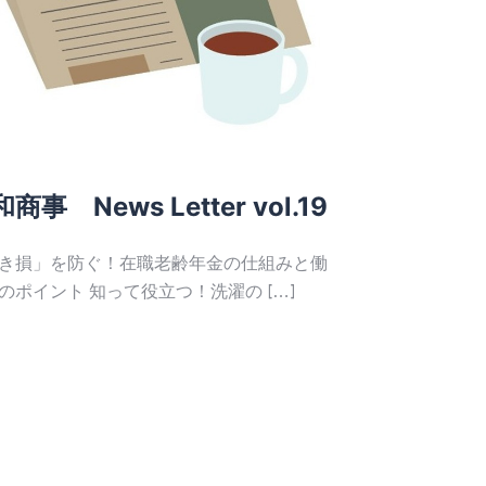
商事 News Letter vol.19
その火災
ますか？
き損」を防ぐ！在職老齢年金の仕組みと働
のポイント 知って役立つ！洗濯の […]
6月は梅雨入
クが高まる季節