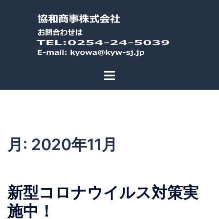
コ
ン
テ
ン
ツ
へ
ス
キ
ッ
プ
月:
2020年11月
新型コロナウイルス対策実
施中！