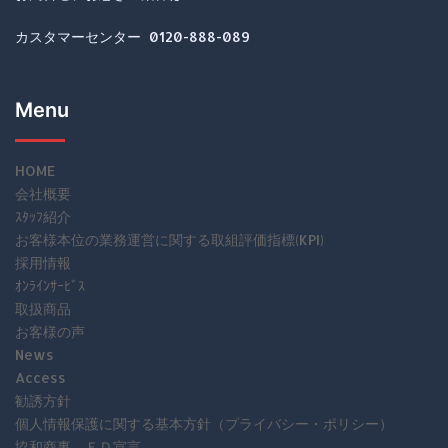
カスタマーセンター 0120-888-089
Menu
HOME
会社概要
ｽﾀｯﾌ紹介
お客様本位の業務運営に関する取組評価指標(KPI)
採用情報
ｵﾝﾗｲﾝｻｰﾋﾞｽ
取扱商品
お客様の声
News
Access
勧誘方針
個人情報保護に関する基本方針（プライバシー・ポリシー）
協和商事 ＦＤ宣言