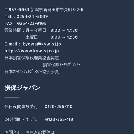
〒957-0053 新潟県新発田市中央町3-2-6
TEL：0254-24 -5039
FAX：0254-23-0105
営業時間：月～金曜日 9:00 ～ 17:30
土曜日 9:00 ～ 12:30
E-mail： kyowa@kyw-sj.jp
https://www.kyw-sj.co.jp
日本損害保険代理業協会認定
損害保険ﾄｰﾀﾙﾌﾟﾗﾝﾅｰ
日本ﾌｧｲﾅﾝｼｬﾙﾌﾟﾗﾝﾅｰ協会会員
損保ジャパン
休日夜間事故受付 0120-256-110
24時間ﾛｰﾄﾞｻｰﾋﾞｽ 0120-365-110
お問合せ、お急ぎの案件は