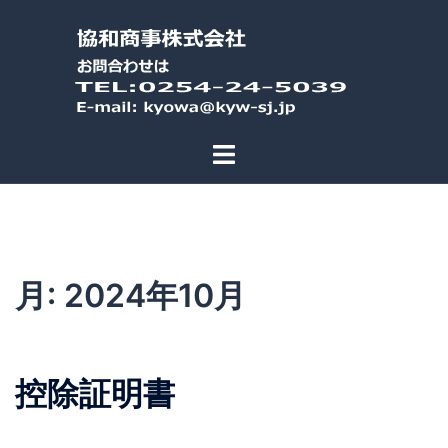
コ
ン
テ
ン
ツ
へ
ス
キ
ッ
プ
月:
2024年10月
控除証明書