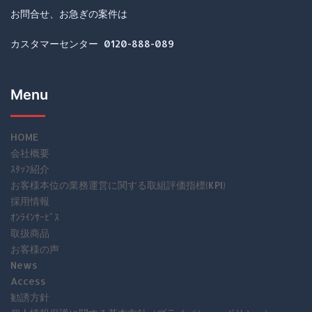
お問合せ、お急ぎの案件は
カスタマーセンター 0120-888-089
Menu
HOME
会社概要
ｽﾀｯﾌ紹介
お客様本位の業務運営に関する取組評価指標(KPI)
採用情報
ｵﾝﾗｲﾝｻｰﾋﾞｽ
取扱商品
お客様の声
News
Access
勧誘方針