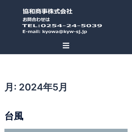
コ
ン
テ
ン
ツ
へ
ス
キ
ッ
プ
月:
2024年5月
台風