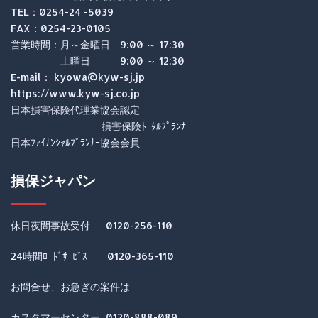
TEL：0254-24 -5039
FAX：0254-23-0105
営業時間：月～金曜日 9:00 ～ 17:30
土曜日 9:00 ～ 12:30
E-mail： kyowa@kyw-sj.jp
https://www.kyw-sj.co.jp
日本損害保険代理業協会認定
損害保険ﾄｰﾀﾙﾌﾟﾗﾝﾅｰ
日本ﾌｧｲﾅﾝｼｬﾙﾌﾟﾗﾝﾅｰ協会会員
損保ジャパン
休日夜間事故受付 0120-256-110
24時間ﾛｰﾄﾞｻｰﾋﾞｽ 0120-365-110
お問合せ、お急ぎの案件は
カスタマーセンター 0120-888-089