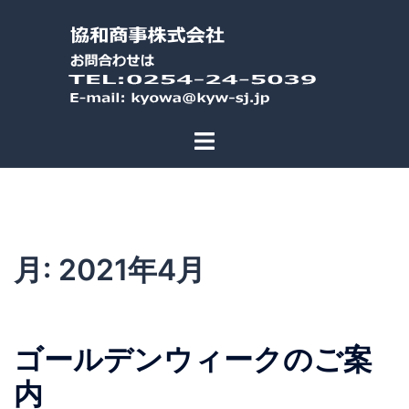
コ
ン
テ
ン
ツ
へ
ス
キ
ッ
プ
月:
2021年4月
ゴールデンウィークのご案
内