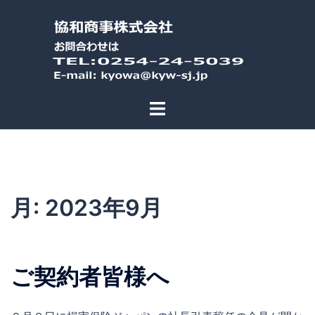
コ
ン
テ
ン
ツ
へ
ス
キ
ッ
プ
月:
2023年9月
ご契約者皆様へ