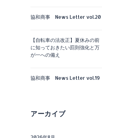
協和商事 News Letter vol.20
【自転車の法改正】夏休みの前
に知っておきたい罰則強化と万
が一への備え
協和商事 News Letter vol.19
アーカイブ
2026年8月