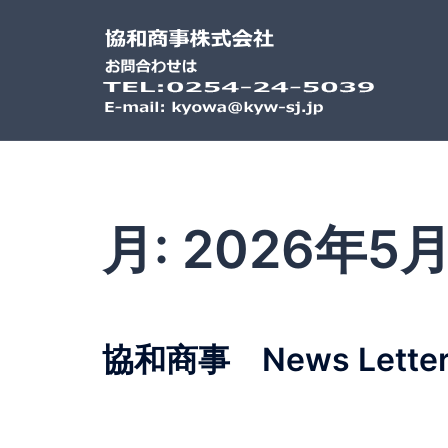
コ
ン
テ
ン
ツ
へ
ス
キ
月:
2026年5
ッ
プ
協和商事 News Letter 