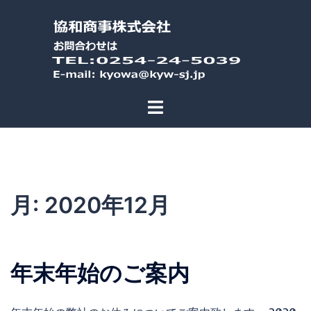
コ
ン
テ
ン
ツ
へ
ス
キ
ッ
プ
月:
2020年12月
年末年始のご案内