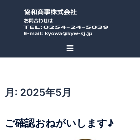
コ
ン
テ
ン
ツ
へ
ス
キ
ッ
プ
月:
2025年5月
ご確認おねがいします♪