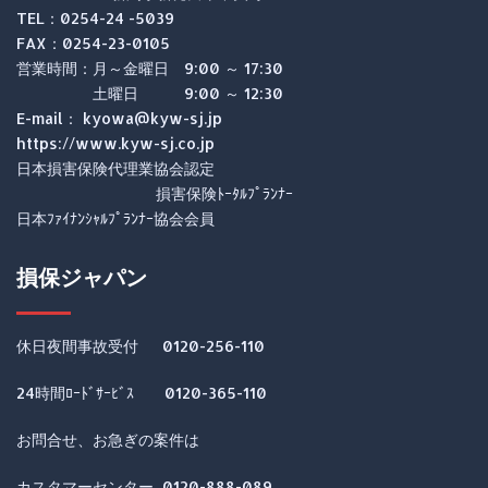
TEL：0254-24 -5039
FAX：0254-23-0105
営業時間：月～金曜日 9:00 ～ 17:30
土曜日 9:00 ～ 12:30
E-mail： kyowa@kyw-sj.jp
https://www.kyw-sj.co.jp
日本損害保険代理業協会認定
損害保険ﾄｰﾀﾙﾌﾟﾗﾝﾅｰ
日本ﾌｧｲﾅﾝｼｬﾙﾌﾟﾗﾝﾅｰ協会会員
損保ジャパン
休日夜間事故受付 0120-256-110
24時間ﾛｰﾄﾞｻｰﾋﾞｽ 0120-365-110
お問合せ、お急ぎの案件は
カスタマーセンター 0120-888-089