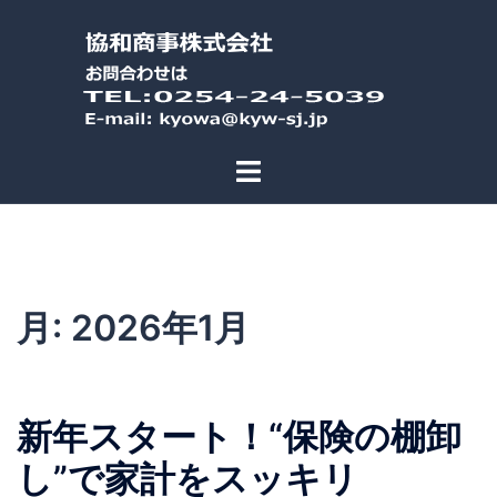
コ
ン
テ
ン
ツ
へ
ス
キ
ッ
プ
月:
2026年1月
新年スタート！“保険の棚卸
し”で家計をスッキリ