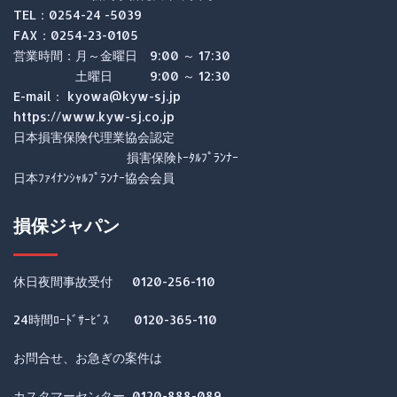
TEL：0254-24 -5039
FAX：0254-23-0105
営業時間：月～金曜日 9:00 ～ 17:30
土曜日 9:00 ～ 12:30
E-mail： kyowa@kyw-sj.jp
https://www.kyw-sj.co.jp
日本損害保険代理業協会認定
損害保険ﾄｰﾀﾙﾌﾟﾗﾝﾅｰ
日本ﾌｧｲﾅﾝｼｬﾙﾌﾟﾗﾝﾅｰ協会会員
損保ジャパン
休日夜間事故受付 0120-256-110
24時間ﾛｰﾄﾞｻｰﾋﾞｽ 0120-365-110
お問合せ、お急ぎの案件は
カスタマーセンター 0120-888-089