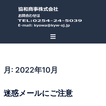
コ
ン
テ
ン
ツ
へ
ス
キ
ッ
プ
月:
2022年10月
迷惑メールにご注意