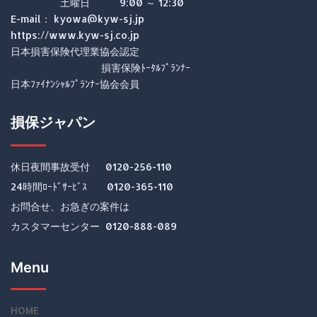
土曜日 9:00 ～ 12:30
E-mail： kyowa@kyw-sj.jp
https://www.kyw-sj.co.jp
日本損害保険代理業協会認定
損害保険ﾄｰﾀﾙﾌﾟﾗﾝﾅｰ
日本ﾌｧｲﾅﾝｼｬﾙﾌﾟﾗﾝﾅｰ協会会員
損保ジャパン
休日夜間事故受付 0120-256-110
24時間ﾛｰﾄﾞｻｰﾋﾞｽ 0120-365-110
お問合せ、お急ぎの案件は
カスタマーセンター 0120-888-089
Menu
HOME