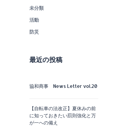
未分類
活動
防災
最近の投稿
協和商事 News Letter vol.20
【自転車の法改正】夏休みの前
に知っておきたい罰則強化と万
が一への備え